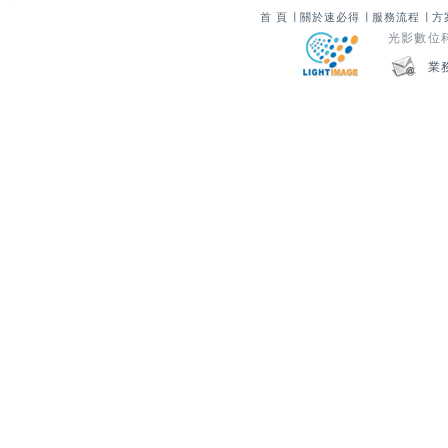
首 頁
∣
關於速必得
∣
服務流程
∣
方
光影數位科技
業