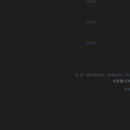
3838
3455
3409
首 頁
∣
關於速必得
∣
服務流程
∣
方
光影數位科技
業