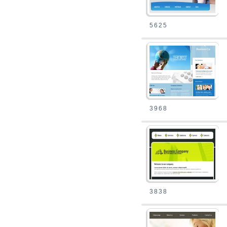
5625
3968
3838