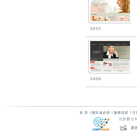
3455
3409
首 頁
∣
關於速必得
∣
服務流程
∣
方
光影數位科技
業