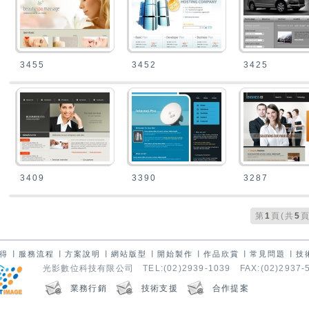
3455
3452
3425
3409
3390
3287
1
5
第
頁(共
得
∣
服務流程
∣
方案說明
∣
網站版型
∣
開始製作
∣
作品欣賞
∣
常見問題
∣
技
光影數位科技有限公司 TEL:(02)2939-1039 FAX:(02)2937-
業務行銷
技術支援
合作提案