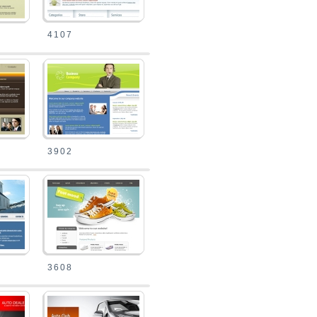
4107
3902
3608