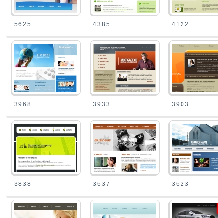
5625
4385
4122
3968
3933
3903
3838
3637
3623