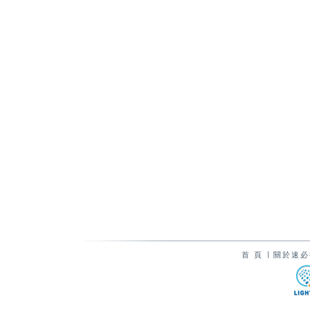
首 頁
∣
關於速必