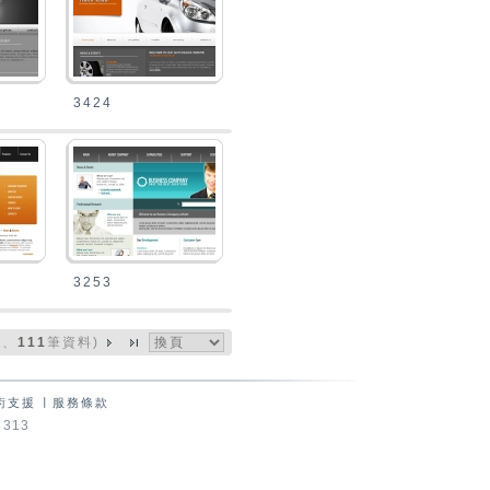
3424
3253
111
頁、
筆資料)
術支援
∣
服務條款
5313