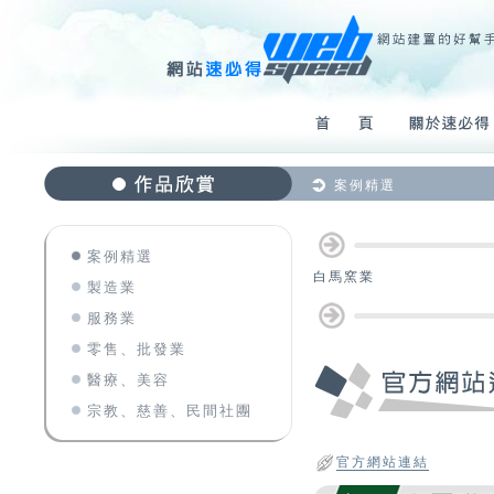
案例精選
案例精選
白馬窯業
製造業
服務業
零售、批發業
醫療、美容
宗教、慈善、民間社團
官方網站連結