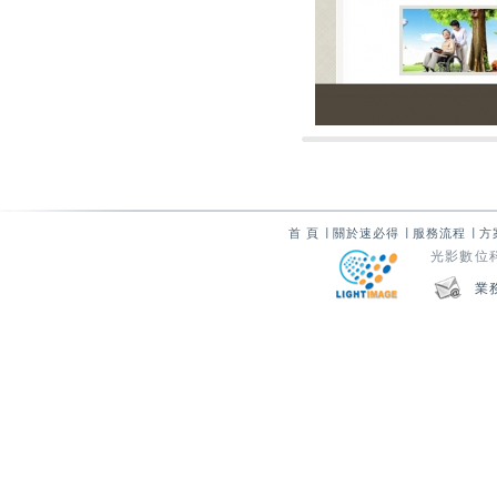
首 頁
∣
關於速必得
∣
服務流程
∣
方
光影數位科技
業