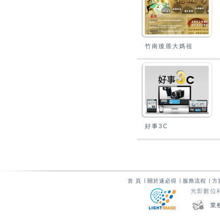
竹南後厝大媽祖
好事3C
首 頁
∣
關於速必得
∣
服務流程
∣
方
光影數位科技
業