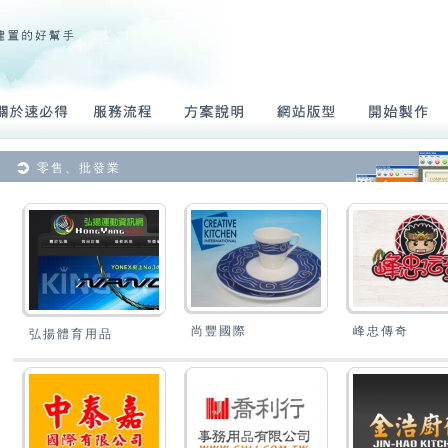
零售、批發業
尚豐國際
峰忠傳奇
弘揚體育用品