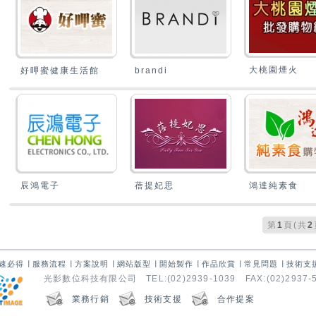
大桃園煙火
好呷蜜健康生活館
brandi
辰鴻電子
蓓提妃思
鴻達純素食
1
2
第
頁(共
速必得
∣
服務流程
∣
方案說明
∣
網站版型
∣
開始製作
∣
作品欣賞
∣
常見問題
∣
技術支
光影數位科技有限公司 TEL:(02)2939-1039 FAX:(02)2937-
業務行銷
技術支援
合作提案