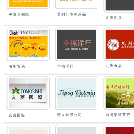
中泰嘉國際
喬利行事務用品
金浩廚具
九洲食品
幸福洋行
海聖貿易
聖立有限公司
台灣榮耀茶行
友菱國際