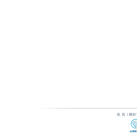
首 頁
∣
關於