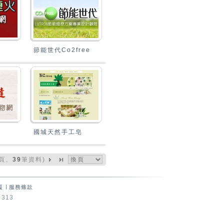
節能世代Co2free
國城天然手工皂
39
頁、
筆資料)
援
∣
服務條款
5313